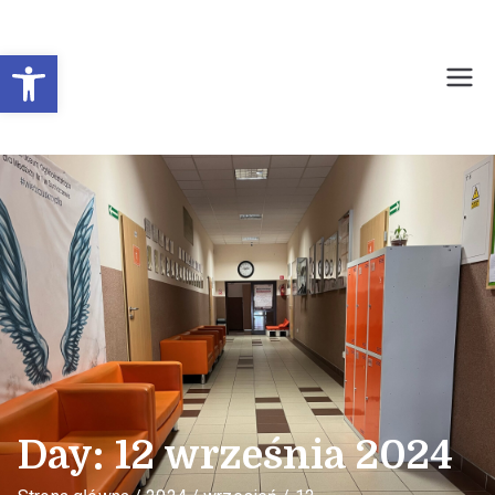
Otwórz pasek narzędzi
Prywatne Liceum
Ogólnokształcące dla
Młodzieży Nr 1 w
Sochaczewie
Day:
12 września 2024