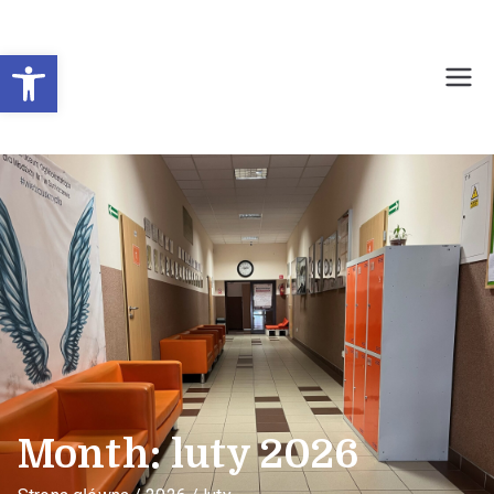
Otwórz pasek narzędzi
Prywatne Liceum
Ogólnokształcące dla
Młodzieży Nr 1 w
Sochaczewie
Month:
luty 2026