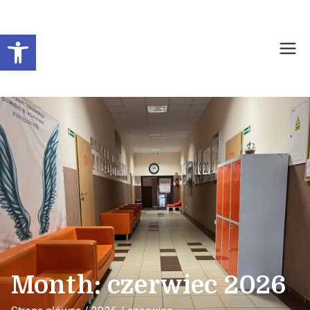
Otwórz pasek narzędzi
Prywatne Liceum
Ogólnokształcące dla
Młodzieży Nr 1 w
Sochaczewie
Month:
czerwiec 2026