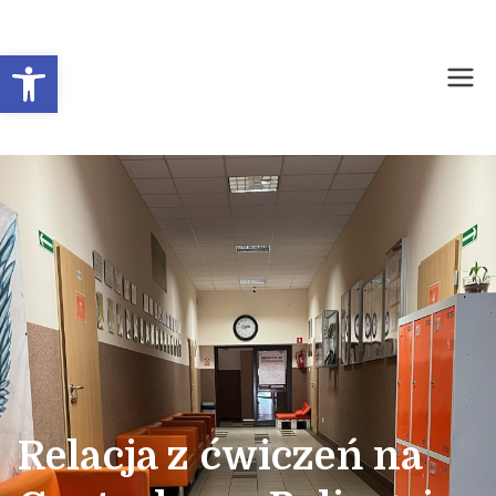
Otwórz pasek narzędzi
Prywatne Liceum
Ogólnokształcące dla
Młodzieży Nr 1 w
Sochaczewie
Relacja z ćwiczeń na