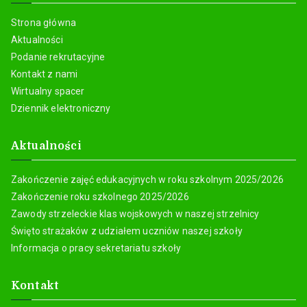
Zakończenie roku szkolnego 2025/2026
Zawody strzeleckie klas wojskowych w naszej strzelnicy
Święto strażaków z udziałem uczniów naszej szkoły
Informacja o pracy sekretariatu szkoły
Kontakt
ul. Stadionowa 4,
96-500 Sochaczew
tel. 728 493 789 – sekretariat
tel. 604 973 368 – dyrekcja
tel. 603 676 987 – dyrekcja
e-mail: sochaczewska_szkola_umiejetnosci@op.pl
nr. konta:
33 9283 0006 0007 1550 2000 0010