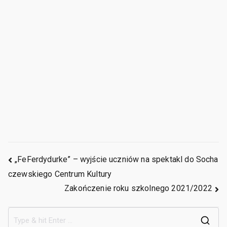
Ostatnie wpisy
Zakończenie zajęć edukacyjnych w roku szkolnym 2025/2026
Zakończenie roku szkolnego 2025/2026
Zawody strzeleckie klas wojskowych w naszej strzelnicy
Święto strażaków z udziałem uczniów naszej szkoły
Informacja o pracy sekretariatu szkoły
Archiwa
czerwiec 2026
maj 2026