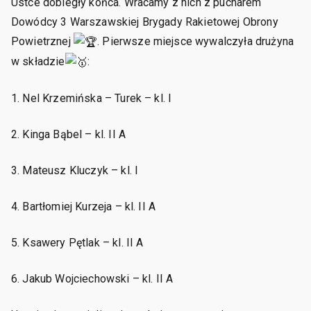
Ustce dobiegły końca. Wracamy z nich z pucharem
Dowódcy 3 Warszawskiej Brygady Rakietowej Obrony
Powietrznej
. Pierwsze miejsce wywalczyła drużyna
w składzie
:
1. Nel Krzemińska – Turek – kl. I
2. Kinga Bąbel – kl. II A
3. Mateusz Kluczyk – kl. I
4. Bartłomiej Kurzeja – kl. II A
5. Ksawery Pętlak – kl. II A
6. Jakub Wojciechowski – kl. II A