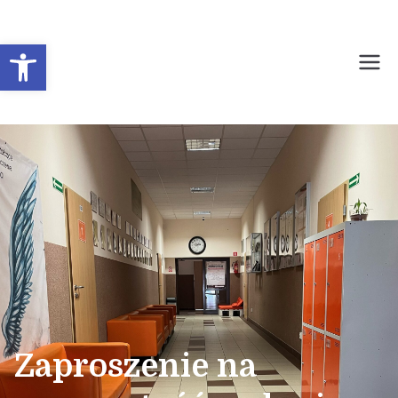
Otwórz pasek narzędzi
Prywatne Liceum
Ogólnokształcące dla
Młodzieży Nr 1 w
Sochaczewie
Zaproszenie na