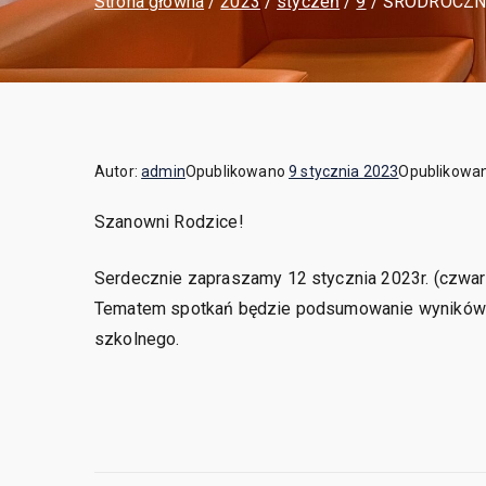
Strona główna
2023
styczeń
9
ŚRÓDROCZNE
Autor:
admin
Opublikowano
9 stycznia 2023
Opublikowa
Szanowni Rodzice!
Serdecznie zapraszamy 12 stycznia 2023r. (czwar
Tematem spotkań będzie podsumowanie wyników 
szkolnego.