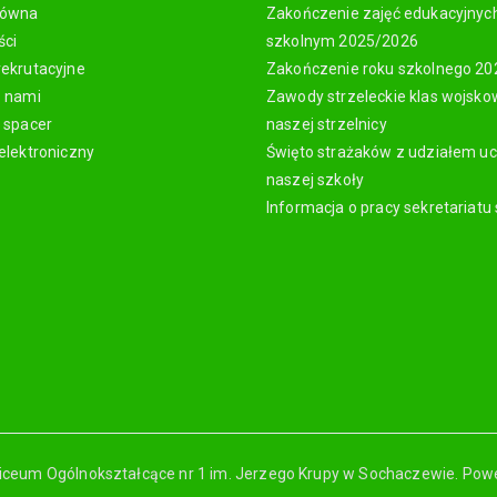
łówna
Zakończenie zajęć edukacyjnyc
ści
szkolnym 2025/2026
rekrutacyjne
Zakończenie roku szkolnego 2
z nami
Zawody strzeleckie klas wojsk
y spacer
naszej strzelnicy
elektroniczny
Święto strażaków z udziałem u
naszej szkoły
Informacja o pracy sekretariatu
iceum Ogólnokształcące nr 1 im. Jerzego Krupy w Sochaczewie. Pow