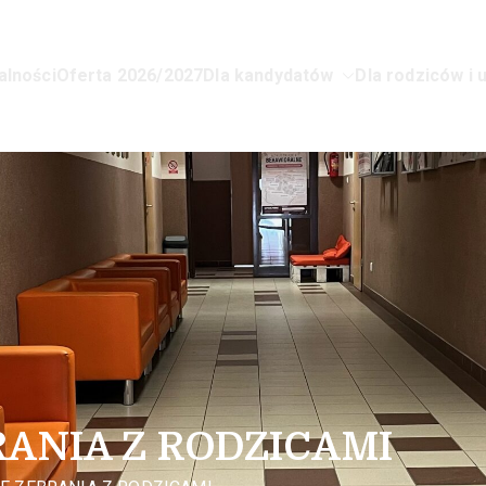
alności
Oferta 2026/2027
Dla kandydatów
Dla rodziców i 
lnokształcące dla Młodzieży Nr 1 
ANIA Z RODZICAMI