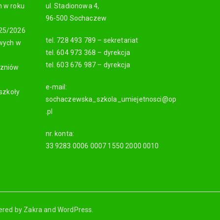
h w roku
ul. Stadionowa 4,
96-500 Sochaczew
025/2026
tel. 728 493 789 – sekretariat
owych w
tel. 604 973 368 – dyrekcja
tel. 603 676 987 – dyrekcja
czniów
e-mail:
 szkoły
sochaczewska_szkola_umiejetnosci@op
.pl
nr. konta:
33 9283 0006 0007 1550 2000 0010
ered by
Zakra
and
WordPress
.