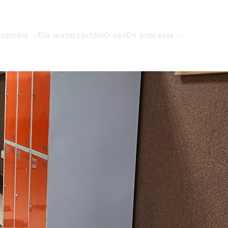
uczniów
Dla maturzystów
O nas
Do pobrania
w Sochaczewie