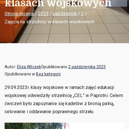
klasach wojskowych
Strona główna
2023
październik
2
Zajęcia na strzelnicy w klasach wojskowych
Autor:
Eliza Wilczek
Opublikowano
2 października 2023
Opublikowano w
Bez kategorii
29.09.2023r. klasy wojskowe w ramach zajęć edukacji
wojskowej odwiedziły strzelnicę „CEL” w Paprotni. Celem
ćwiczeń było zapoznanie się kadetów z bronią palną,
celowanie i oddawanie poprawnego strzału