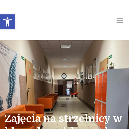
Otwórz pasek narzędzi
Prywatne Liceum
Ogólnokształcące dla
Młodzieży Nr 1 w
Sochaczewie
Zajęcia na strzelnicy w