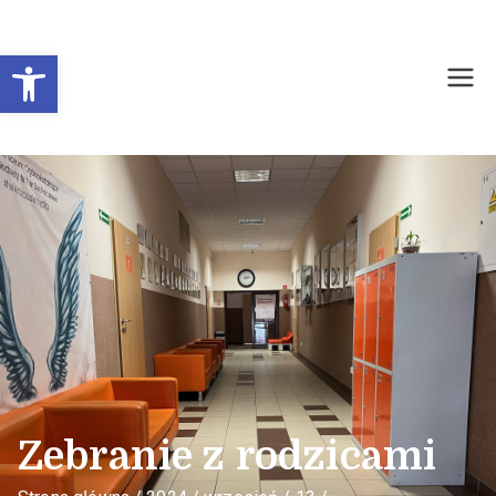
Otwórz pasek narzędzi
Prywatne Liceum
Ogólnokształcące dla
Młodzieży Nr 1 w
Sochaczewie
Zebranie z rodzicami