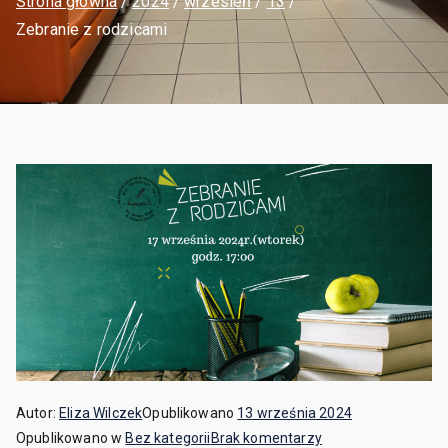
Strona główna
2024
wrzesień
13
Zebranie z rodzicami
Autor:
Eliza Wilczek
Opublikowano
13 września 2024
Opublikowano w
Bez kategorii
Brak komentarzy