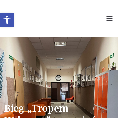
Otwórz pasek narzędzi
Prywatne Liceum
Ogólnokształcące dla
Młodzieży Nr 1 w
Sochaczewie
Bieg „Tropem