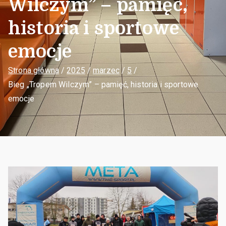
Wilczym” – pamięć,
historia i sportowe
emocje
Strona główna
2025
marzec
5
Bieg „Tropem Wilczym” – pamięć, historia i sportowe
emocje