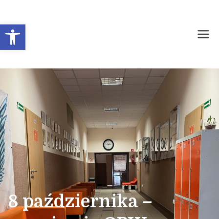
Otwórz pasek narzędzi
Prywatne Liceum
Ogólnokształcące dla
Młodzieży Nr 1 w
Sochaczewie
8 października –