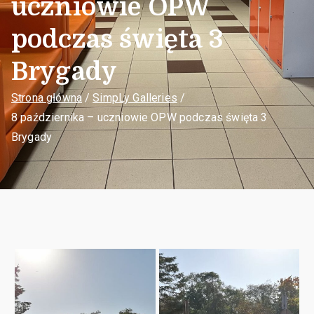
uczniowie OPW
podczas święta 3
Brygady
Strona główna
SimpLy Galleries
8 października – uczniowie OPW podczas święta 3
Brygady