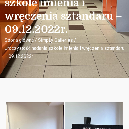
szkole imienia i
wręczenia sztandaru –
09.12.2022r.​
Strona główna
SimpLy Galleries
Uroczystość nadania szkole imienia i wręczenia sztandaru
– 09.12.2022r.​