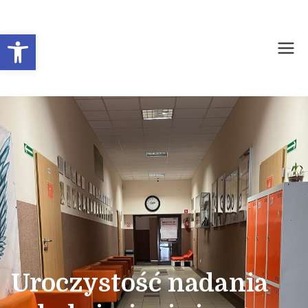
Otwórz pasek narzędzi
Prywatne Liceum
Ogólnokształcące dla
Młodzieży Nr 1 w
Sochaczewie
Uroczystość nadania