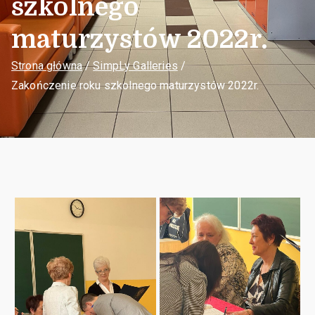
szkolnego
maturzystów 2022r. ​
Strona główna
SimpLy Galleries
Zakończenie roku szkolnego maturzystów 2022r. ​