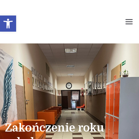
Otwórz pasek narzędzi
Prywatne Liceum
Ogólnokształcące dla
Młodzieży Nr 1 w
Sochaczewie
Zakończenie roku