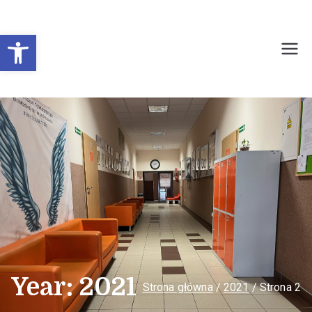
Otwórz pasek narzędzi
Prywatne Liceum
Ogólnokształcące dla
Młodzieży Nr 1 w
Sochaczewie
Year:
2021
Strona główna
2021
Strona 2