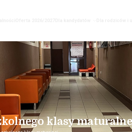
alności
Oferta 2026/2027
Dla kandydatów
Dla rodziców i 
lnokształcące dla Młodzieży Nr 1 
zkolnego klasy maturalne