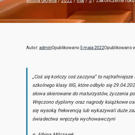
Strona główna
2022
maj
5
Zakończenie roku 
Autor:
admin
Opublikowano
5 maja 2022
Opublikowano 
„Coś się kończy coś zaczyna” to najtrafniejsze
szkolnego klasy IIIG, które odbyło się 29.04.20
słowa skierowane do maturzystów, życzenia p
Wręczono dyplomy oraz nagrody książkowe osob
się wysoką frekwencją lub wykazywali duże zaa
świadectwa wręczyła wychowawczyni
p. Albina Milczarek.