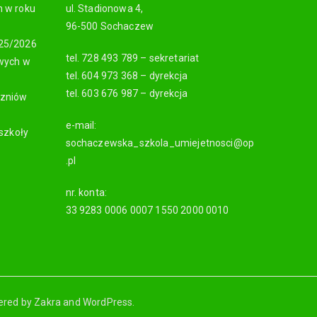
h w roku
ul. Stadionowa 4,
96-500 Sochaczew
025/2026
tel. 728 493 789 – sekretariat
owych w
tel. 604 973 368 – dyrekcja
tel. 603 676 987 – dyrekcja
czniów
e-mail:
 szkoły
sochaczewska_szkola_umiejetnosci@op
.pl
nr. konta:
33 9283 0006 0007 1550 2000 0010
ered by
Zakra
and
WordPress
.