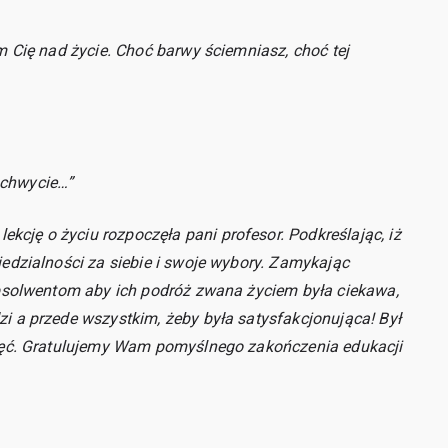
m Cię nad życie. Choć barwy ściemniasz, choć tej
achwycie…”
ję o życiu rozpoczęła pani profesor. Podkreślając, iż
iedzialności za siebie i swoje wybory. Zamykając
absolwentom aby ich podróż zwana życiem była ciekawa,
i a przede wszystkim, żeby była satysfakcjonująca! Był
djęć. Gratulujemy Wam pomyślnego zakończenia edukacji