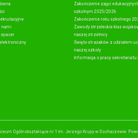
łówna
Zakończenie zajęć edukacyjnyc
ści
szkolnym 2025/2026
rekrutacyjne
Zakończenie roku szkolnego 2
z nami
Zawody strzeleckie klas wojsk
y spacer
naszej strzelnicy
elektroniczny
Święto strażaków z udziałem u
naszej szkoły
Informacja o pracy sekretariatu
iceum Ogólnokształcące nr 1 im. Jerzego Krupy w Sochaczewie. Pow