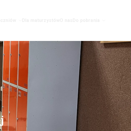
uczniów
Dla maturzystów
O nas
Do pobrania
w Sochaczewie
j