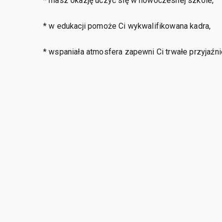
* masz okazję uczyć się w nowoczesnej szkole,
* w edukacji pomoże Ci wykwalifikowana kadra,
* wspaniała atmosfera zapewni Ci trwałe przyjaźni