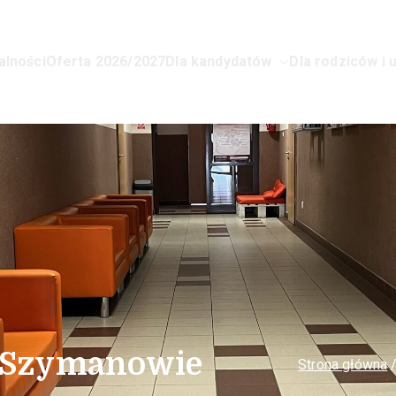
alności
Oferta 2026/2027
Dla kandydatów
Dla rodziców i 
lnokształcące dla Młodzieży Nr 1 
w Szymanowie
Strona główna