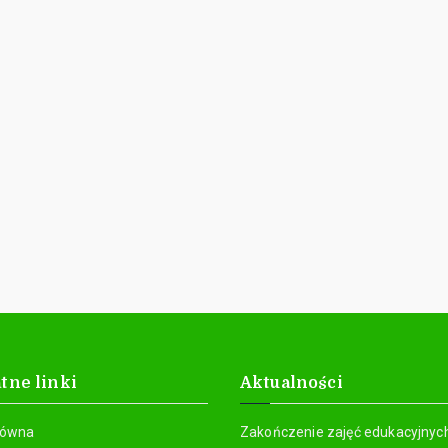
tne linki
Aktualności
łówna
Zakończenie zajęć edukacyjnyc