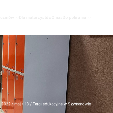
uczniów
Dla maturzystów
O nas
Do pobrania
w Sochaczewie
2022
maj
13
Targi edukacyjne w Szymanowie