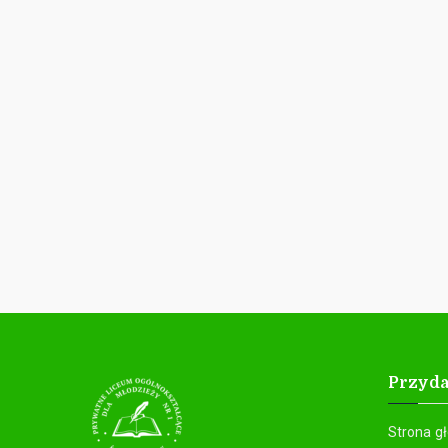
Przyda
Strona g