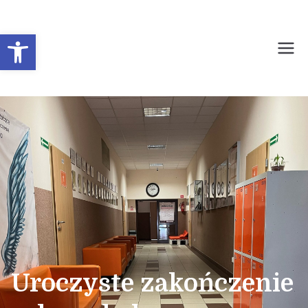
Otwórz pasek narzędzi
Prywatne Liceum
Ogólnokształcące dla
Młodzieży Nr 1 w
Sochaczewie
Uroczyste zakończenie