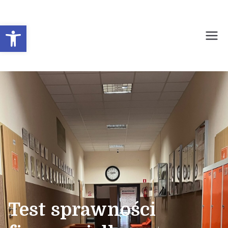
Otwórz pasek narzędzi
Prywatne Liceum
Ogólnokształcące dla
Młodzieży Nr 1 w
Sochaczewie
Test sprawności