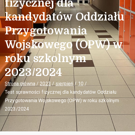
fizycznej dla
kandydatów Oddziału
Przygotowania
Wojskowego (OPW) w
roku szkolnym
2023/2024
Strona główna
2023
sierpień
10
Test sprawności fizycznej dla kandydatów Oddziału
Przygotowania Wojskowego (OPW) w roku szkolnym
2023/2024