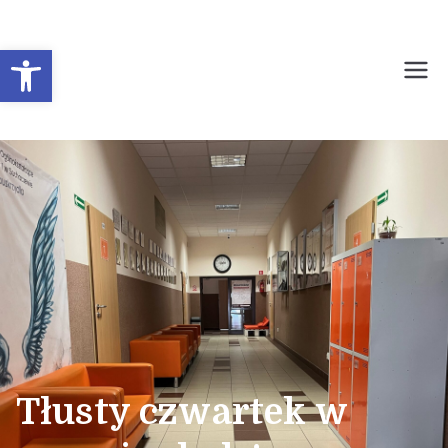
Otwórz pasek narzędzi
Prywatne Liceum
Ogólnokształcące dla
Młodzieży Nr 1 w
Sochaczewie
Tłusty czwartek w