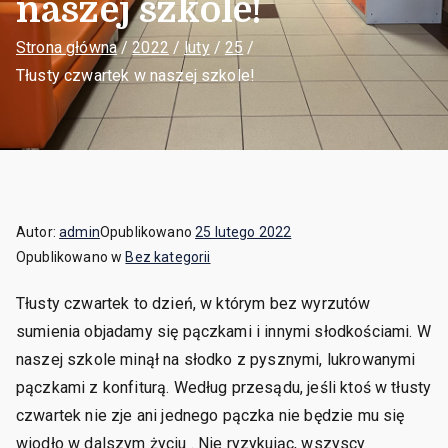
naszej szkole!
Strona główna
2022
luty
25
Tłusty czwartek w naszej szkole!
Autor:
admin
Opublikowano
25 lutego 2022
Opublikowano w
Bez kategorii
Tłusty czwartek to dzień, w którym bez wyrzutów
sumienia objadamy się pączkami i innymi słodkościami. W
naszej szkole minął na słodko z pysznymi, lukrowanymi
pączkami z konfiturą. Według przesądu, jeśli ktoś w tłusty
czwartek nie zje ani jednego pączka nie będzie mu się
wiodło w dalszym życiu . Nie ryzykując, wszyscy