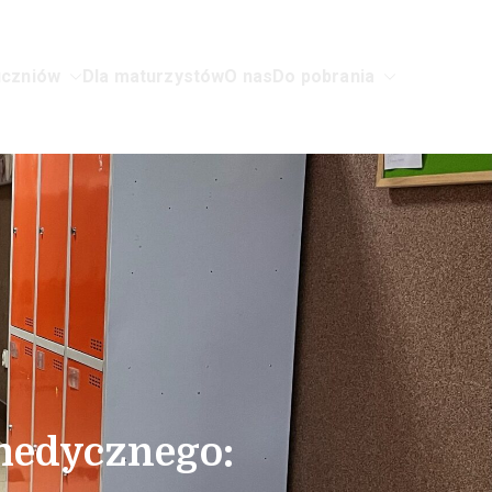
uczniów
Dla maturzystów
O nas
Do pobrania
w Sochaczewie
 medycznego: