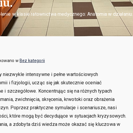
iu.
lenie w klasie ratownictwa medycznego: Anatomia w działaniu.
ikowano w
Bez kategorii
y niezwykle intensywne i pełne wartościowych
mii i fizjologii, ucząc się jak skutecznie oceniać
i szczegółowe. Koncentrując się na różnych typach
mania, zwichnięcia, skręcenia, krwotoki oraz obrażenia
ńczyn. Poprzez praktyczne symulacje i scenariusze, nasi
ości, które mogą być decydujące w sytuacjach kryzysowych.
ania, a zdobyta dziś wiedza może okazać się kluczowa w