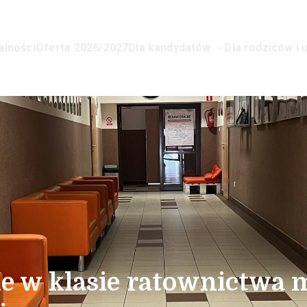
alności
Oferta 2026/2027
Dla kandydatów
Dla rodziców i 
lnokształcące dla Młodzieży Nr 1 
ie w klasie ratownictwa