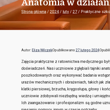
Anatomia w działan
Strona główna
2024
luty
27
Praktyczne szko
Autor:
Eliza Wilczek
Opublikowano
27 lutego 2024
Opubl
Zajęcia praktyczne z ratownictwa medycznego był
doświadczeń. Nasi uczniowie zgłębiali tajniki anato
poszkodowanych oraz wykonywać badania wstępne 
urazów mechanicznych i obrażeniach, takich jak zła
klatki piersiowej, brzucha, kręgosłupa, głowy i ko
uczniowie zdobywali niezbędną wiedzę i umiejętn
Ich zaangażowanie i profesjonalizm są godne uzn
niesieniu pomocy innym w czasie potrzeby.